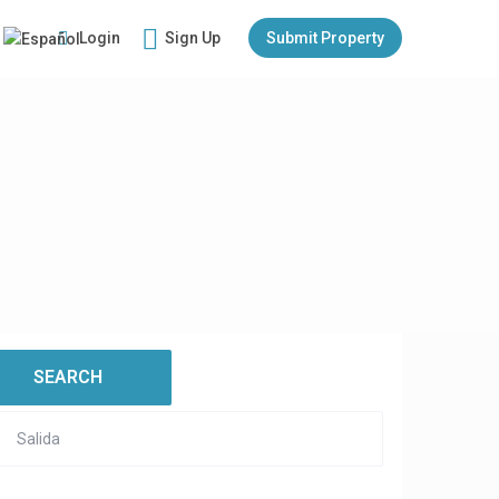
Login
Sign Up
Submit Property
:
open map