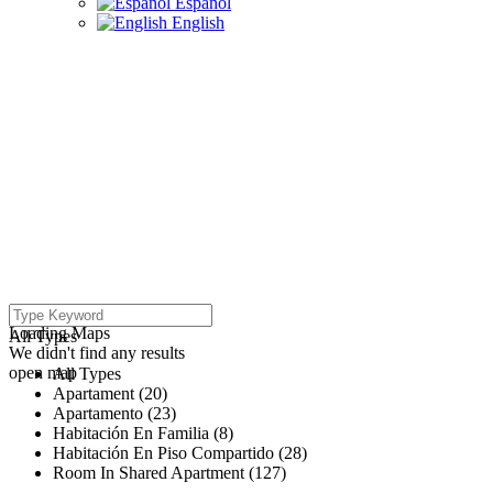
Español
English
click to enable zoom
Loading Maps
All Types
We didn't find any results
open map
All Types
Apartament (20)
Apartamento (23)
Habitación En Familia (8)
Habitación En Piso Compartido (28)
Room In Shared Apartment (127)