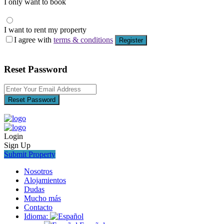
I only want to book
I want to rent my property
I agree with
terms & conditions
Register
Reset Password
Reset Password
Login
Sign Up
Submit Property
Nosotros
Alojamientos
Dudas
Mucho más
Contacto
Idioma: