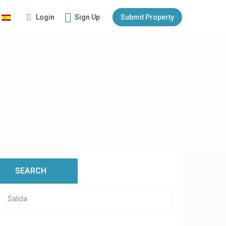
Login
Sign Up
Submit Property
:
open map