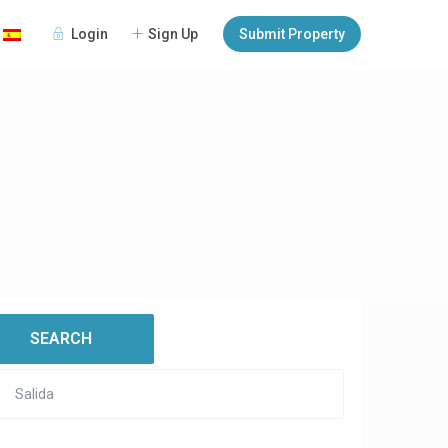
Login
Sign Up
Submit Property
:
open map