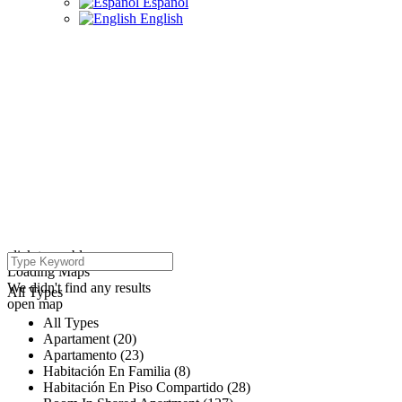
Español
English
click to enable zoom
Loading Maps
We didn't find any results
All Types
open map
All Types
Apartament (20)
Apartamento (23)
Habitación En Familia (8)
Habitación En Piso Compartido (28)