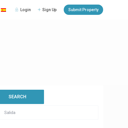
Login
Sign Up
Submit Property
:
open map