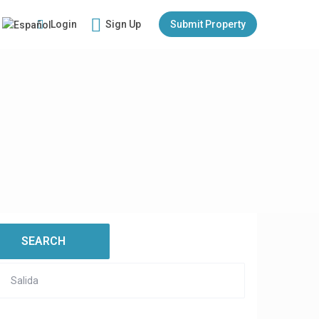
Login
Sign Up
Submit Property
:
open map