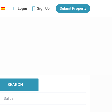
Login
Sign Up
Submit Property
:
open map