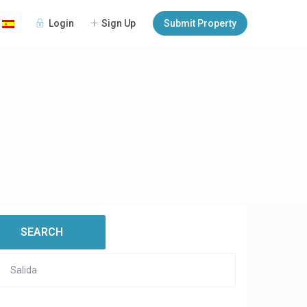
Login
Sign Up
Submit Property
:
open map