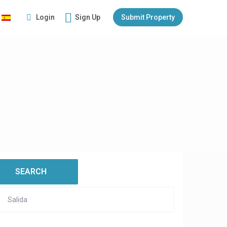
Login
Sign Up
Submit Property
:
open map