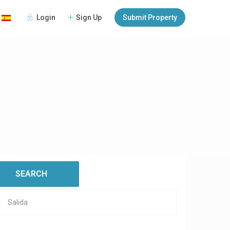
Login
Sign Up
Submit Property
:
open map