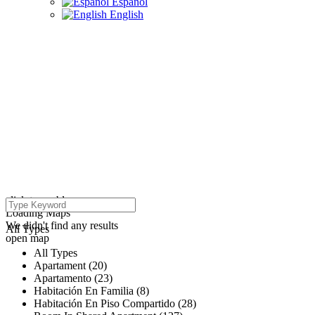
Español
English
click to enable zoom
Loading Maps
We didn't find any results
All Types
open map
All Types
Apartament (20)
Apartamento (23)
Habitación En Familia (8)
Habitación En Piso Compartido (28)