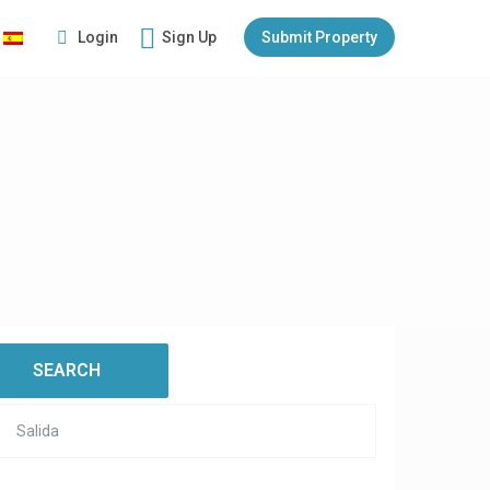
Login
Sign Up
Submit Property
:
open map