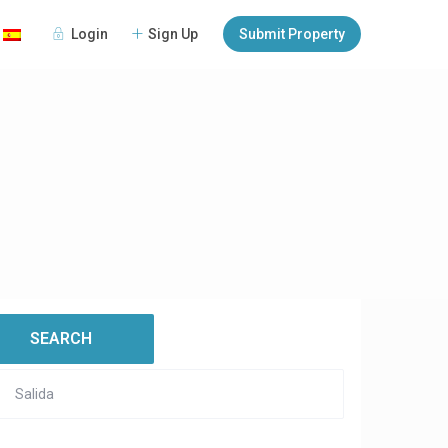
Login
Sign Up
Submit Property
:
open map