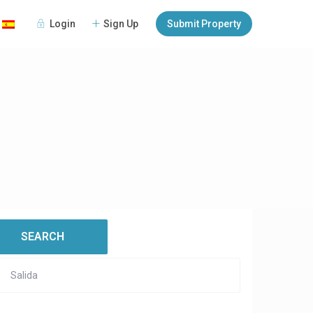
Login
Sign Up
Submit Property
:
open map