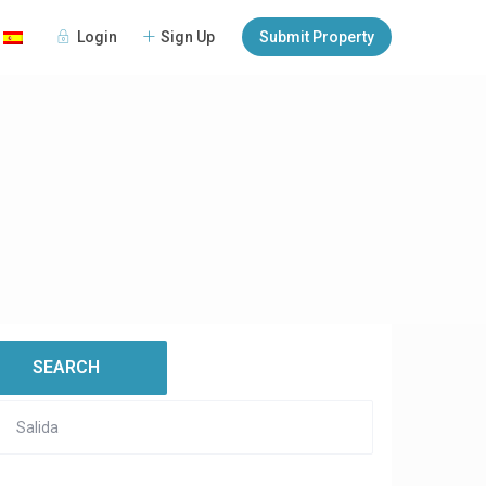
Login
Sign Up
Submit Property
:
open map