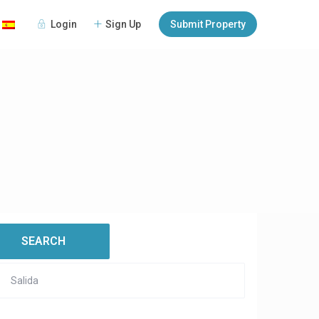
Login
Sign Up
Submit Property
:
open map