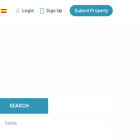
Login
Sign Up
Submit Property
:
open map