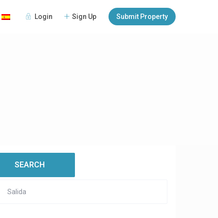
Login
Sign Up
Submit Property
:
open map