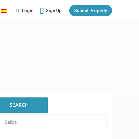
Login
Sign Up
Submit Property
:
open map