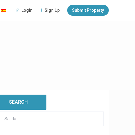
Login
Sign Up
Submit Property
:
open map