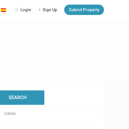
Login
Sign Up
Submit Property
:
open map