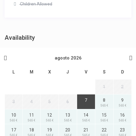
Children Allowed
Availability
agosto 2026
L
M
X
J
V
S
D
1
2
7
8
9
3
4
5
6
565 €
565 €
565 €
10
11
12
13
14
15
16
565 €
565 €
565 €
565 €
565 €
565 €
565 €
17
18
19
20
21
22
23
565 €
565 €
565 €
565 €
565 €
565 €
565 €