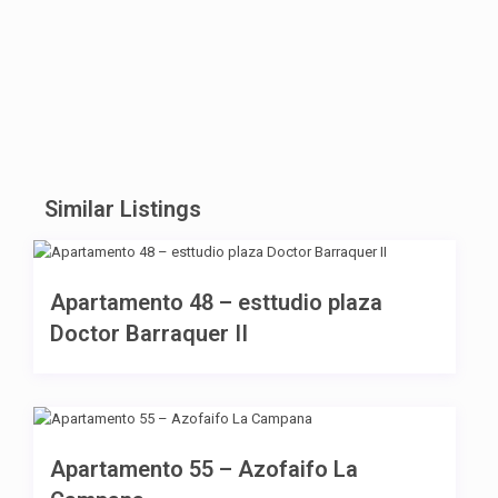
Similar Listings
785 €
Apartamento 48 – esttudio plaza
Doctor Barraquer II
990 €
Apartamento 55 – Azofaifo La