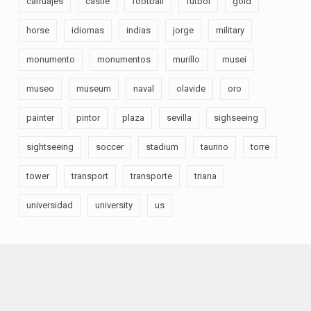
carruajes
castle
football
fútbol
gold
horse
idiomas
indias
jorge
military
monumento
monumentos
murillo
musei
museo
museum
naval
olavide
oro
painter
pintor
plaza
sevilla
sighseeing
sightseeing
soccer
stadium
taurino
torre
tower
transport
transporte
triana
universidad
university
us