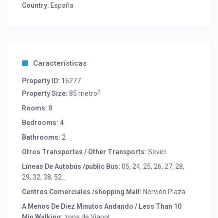
Country:
España
Características
Property ID:
16277
2
Property Size:
85 metro
Rooms:
8
Bedrooms:
4
Bathrooms:
2
Otros Transportes / Other Transports:
Sevici
Líneas De Autobús /public Bus:
05, 24, 25, 26, 27, 28,
29, 32, 38, 52…
Centros Comerciales /shopping Mall:
Nervión Plaza
A Menos De Diez Minutos Andando / Less Than 10
Min Walking:
zona de Viapol