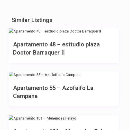
Similar Listings
785 €
Apartamento 48 – esttudio plaza
Doctor Barraquer II
990 €
Apartamento 55 – Azofaifo La
Campana
2,000 €