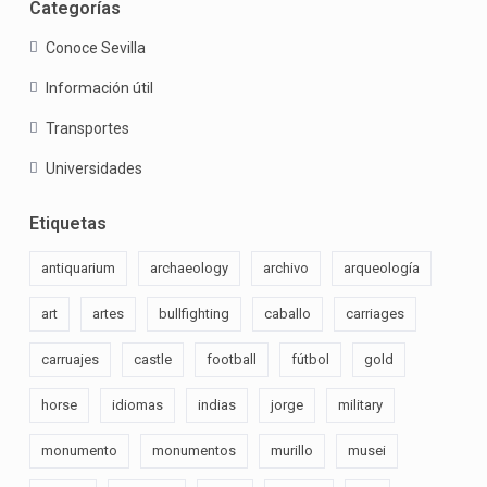
Categorías
Conoce Sevilla
Información útil
Transportes
Universidades
Etiquetas
antiquarium
archaeology
archivo
arqueología
art
artes
bullfighting
caballo
carriages
carruajes
castle
football
fútbol
gold
horse
idiomas
indias
jorge
military
monumento
monumentos
murillo
musei