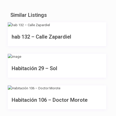
Similar Listings
355 €
hab 132 – Calle Zapardiel
325 €
Habitación 29 – Sol
290 €
Habitación 106 – Doctor Morote