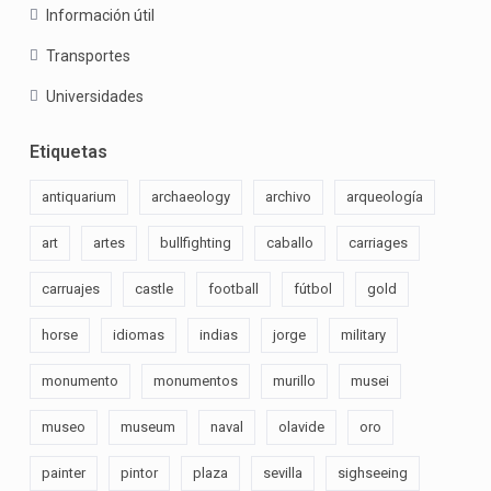
Información útil
Transportes
Universidades
Etiquetas
antiquarium
archaeology
archivo
arqueología
art
artes
bullfighting
caballo
carriages
carruajes
castle
football
fútbol
gold
horse
idiomas
indias
jorge
military
monumento
monumentos
murillo
musei
museo
museum
naval
olavide
oro
painter
pintor
plaza
sevilla
sighseeing