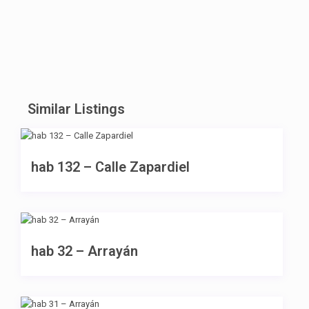
Similar Listings
355 €
hab 132 – Calle Zapardiel
440 €
hab 32 – Arrayán
380 €