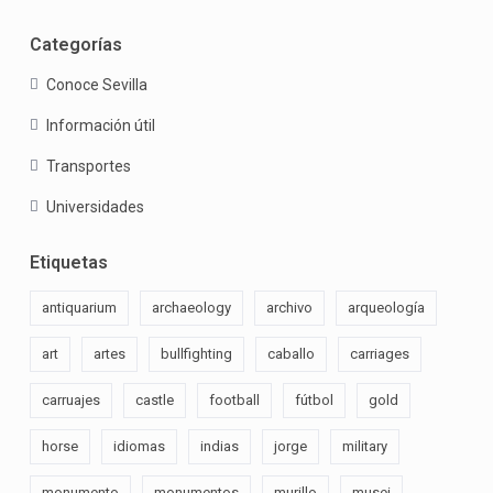
Categorías
Conoce Sevilla
Información útil
Transportes
Universidades
Etiquetas
antiquarium
archaeology
archivo
arqueología
art
artes
bullfighting
caballo
carriages
carruajes
castle
football
fútbol
gold
horse
idiomas
indias
jorge
military
monumento
monumentos
murillo
musei